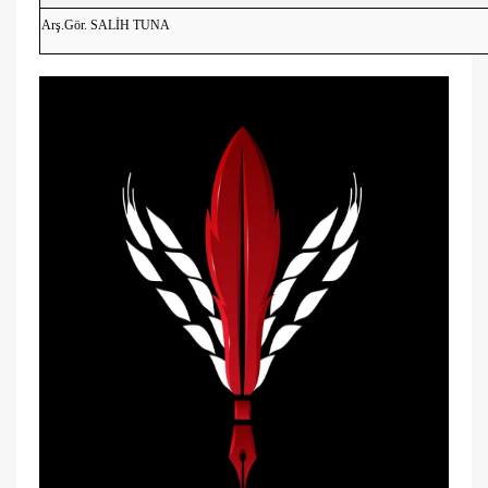
Arş.Gör. SALİH TUNA