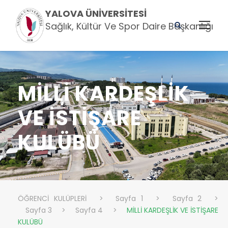
YALOVA ÜNIVERSITESI
Sağlık, Kültür Ve Spor Daire Başkanlığı
MİLLİ KARDEŞLİK
VE İSTİŞARE
KULÜBÜ
ÖĞRENCİ KULÜPLERİ
>
Sayfa 1
>
Sayfa 2
>
Sayfa 3
>
Sayfa 4
>
MİLLİ KARDEŞLİK VE İSTİŞARE
KULÜBÜ