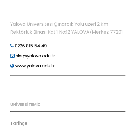
Yalova Üniversitesi Çınarcık Yolu üzeri 2.Km
Rektörlük Binası Kat:1 No:12 YALOVA/Merkez 77201
0226 815 54 49
sks@yalova.edu.tr
www.yalova.edu.tr
ÜNİVERSİTEMİZ
Tarihçe