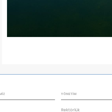
MİZ
YÖNETİM
Rektörlük