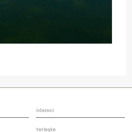
ÖĞRENCİ
Yerleşke