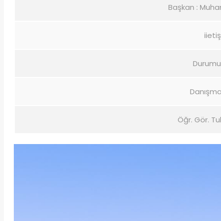
Başkan : Muh
iieti
Durumu 
Danışma
Öğr. Gör. 