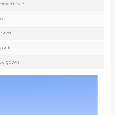
ammed DEMİR
şim:
: Aktif
n Adı :
Tuba ÇOBAN