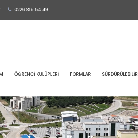
r
0226 815 54 49
İM
ÖĞRENCİ KULÜPLERİ
FORMLAR
SÜRDÜRÜLEBİLİR