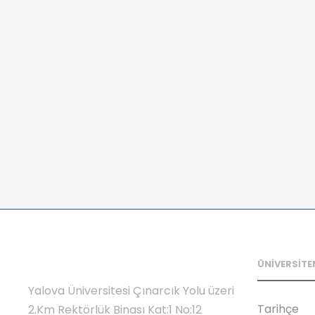
ÜNİVERSİTE
Yalova Üniversitesi Çınarcık Yolu üzeri
Tarihçe
2.Km Rektörlük Binası Kat:1 No:12