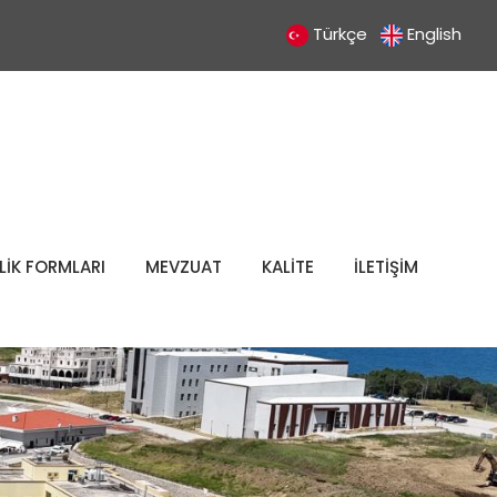
Türkçe
English
LİK FORMLARI
MEVZUAT
KALİTE
İLETİŞİM